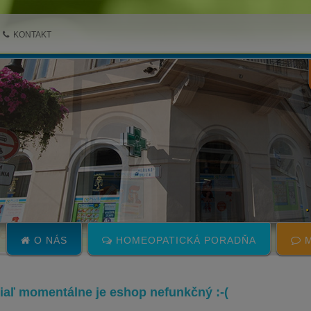
KONTAKT
O NÁS
HOMEOPATICKÁ PORADŇA
M
 žiaľ momentálne je eshop nefunkčný :-(