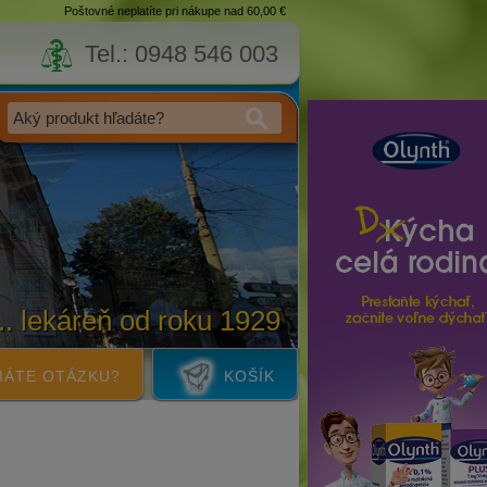
Poštovné neplatíte pri nákupe nad 60,00 €
Tel.: 0948 546 003
... lekáreň od roku 1929
ÁTE OTÁZKU?
KOŠÍK