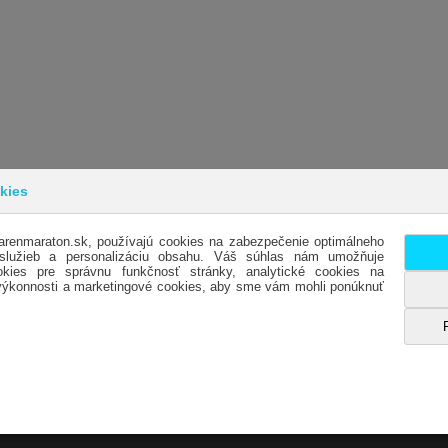
kies
arenmaraton.sk, používajú cookies na zabezpečenie optimálneho
INFORMÁCIE
SL
 služieb a personalizáciu obsahu. Váš súhlas nám umožňuje
kies pre správnu funkčnosť stránky, analytické cookies na
OBCHODNÉ PODMIENKY
KO
 výkonnosti a marketingové cookies, aby sme vám mohli ponúknuť
DODACIE PODMIENKY
OTV
REKLAMÁCIE
HO
OCHRANA OSOBNÝCH ÚDAJOV- GDPR
ES
ODSTÚPENIE OD KÚPNEJ ZMLUVY
MA