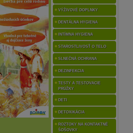
VÝŽIVOVÉ DOPLNKY
DENTÁLNA HYGIENA
INTÍMNA HYGIENA
STAROSTLIVOSŤ O TELO
SLNEČNÁ OCHRANA
DEZINFEKCIA
TESTY A TESTOVACIE
PRÚŽKY
DETI
DETOXIKÁCIA
ROZTOKY NA KONTAKTNÉ
ŠOŠOVKY