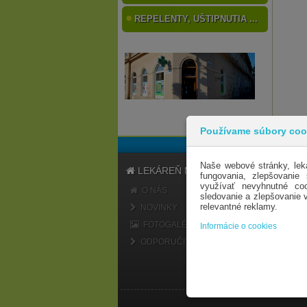
REPELENTY, UŠTIPNUTIA ...
Používame súbory coo
Naše webové stránky, lek
LEKÁREŇ MARATÓN
fungovania, zlepšovanie
využívať nevyhnutné coo
O NÁS
sledovanie a zlepšovanie
relevantné reklamy.
NOVINKY
FOTOGALÉRIA
Informácie o cookies
ODPORUČIŤ