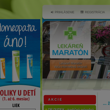
PRIHLÁSENIE
REGISTRÁCIA
Lekáreň Maratón
Vaša internetová lekáreň
A K C I E
...
DR.DUDEK - tradičná prírodná