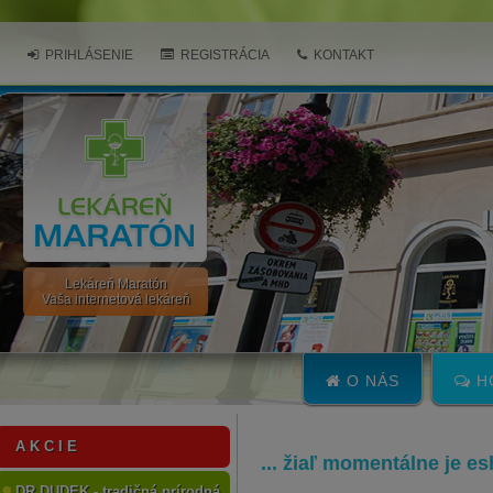
PRIHLÁSENIE
REGISTRÁCIA
KONTAKT
Lekáreň Maratón
Vaša internetová lekáreň
O NÁS
H
A K C I E
... žiaľ momentálne je e
DR.DUDEK - tradičná prírodná