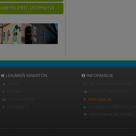
REPELENTY, UŠTIPNUTIA ...
LEKÁREŇ MARATÓN
INFORMÁCIE
O NÁS
OBCHODNÉ PODMIENKY
NOVINKY
DODACIE PODMIENKY
FOTOGALÉRIA
REKLAMÁCIE
ODPORUČIŤ
OCHRANA OSOBNÝCH ÚDA
ODSTÚPENIE OD KÚPNEJ