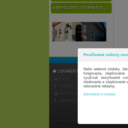
REPELENTY, UŠTIPNUTIA ...
Používame súbory coo
Naše webové stránky, lek
LEKÁREŇ MARATÓN
fungovania, zlepšovanie
využívať nevyhnutné coo
O NÁS
sledovanie a zlepšovanie
relevantné reklamy.
NOVINKY
FOTOGALÉRIA
Informácie o cookies
ODPORUČIŤ