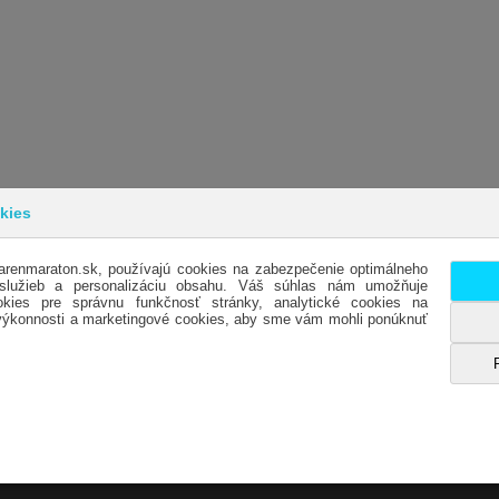
kies
arenmaraton.sk, používajú cookies na zabezpečenie optimálneho
INFORMÁCIE
SL
 služieb a personalizáciu obsahu. Váš súhlas nám umožňuje
kies pre správnu funkčnosť stránky, analytické cookies na
OBCHODNÉ PODMIENKY
KO
 výkonnosti a marketingové cookies, aby sme vám mohli ponúknuť
DODACIE PODMIENKY
OTV
REKLAMÁCIE
HO
OCHRANA OSOBNÝCH ÚDAJOV- GDPR
ES
ODSTÚPENIE OD KÚPNEJ ZMLUVY
MA