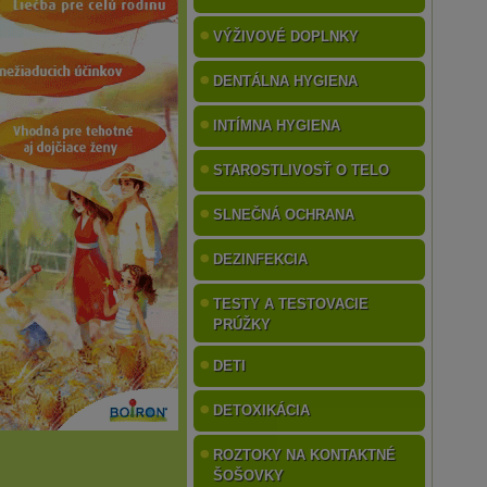
VÝŽIVOVÉ DOPLNKY
DENTÁLNA HYGIENA
INTÍMNA HYGIENA
STAROSTLIVOSŤ O TELO
SLNEČNÁ OCHRANA
DEZINFEKCIA
TESTY A TESTOVACIE
PRÚŽKY
DETI
DETOXIKÁCIA
ROZTOKY NA KONTAKTNÉ
ŠOŠOVKY