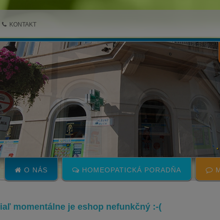
KONTAKT
O NÁS
HOMEOPATICKÁ PORADŇA
M
 žiaľ momentálne je eshop nefunkčný :-(