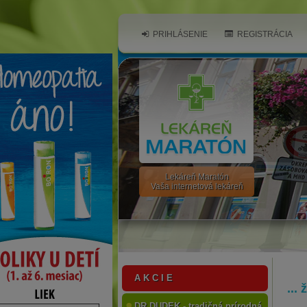
PRIHLÁSENIE
REGISTRÁCIA
Lekáreň Maratón
Vaša internetová lekáreň
A K C I E
...
DR.DUDEK - tradičná prírodná