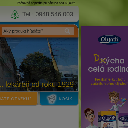
Poštovné neplatíte pri nákupe nad 60,00 €
Tel.: 0948 546 003
... lekáreň od roku 1929
ÁTE OTÁZKU?
KOŠÍK