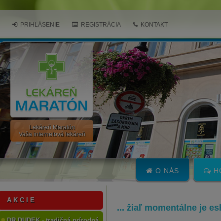
PRIHLÁSENIE
REGISTRÁCIA
KONTAKT
Lekáreň Maratón
Vaša internetová lekáreň
O NÁS
H
A K C I E
... žiaľ momentálne je e
DR.DUDEK - tradičná prírodná