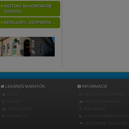
ROZTOKY NA KONTAKTNÉ
ŠOŠOVKY
REPELENTY, UŠTIPNUTIA ...
LEKÁREŇ MARATÓN
INFORMÁCIE
O NÁS
OBCHODNÉ PODMIENKY
NOVINKY
DODACIE PODMIENKY
FOTOGALÉRIA
REKLAMÁCIE
ODPORUČIŤ
OCHRANA OSOBNÝCH ÚDA
ODSTÚPENIE OD KÚPNEJ