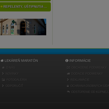
REPELENTY, UŠTIPNUTIA ...
LEKÁREŇ MARATÓN
INFORMÁCIE
O NÁS
OBCHODNÉ PODMIENKY
NOVINKY
DODACIE PODMIENKY
FOTOGALÉRIA
REKLAMÁCIE
ODPORUČIŤ
OCHRANA OSOBNÝCH ÚDA
ODSTÚPENIE OD KÚPNEJ