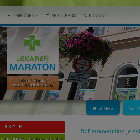
PRIHLÁSENIE
REGISTRÁCIA
KONTAKT
Lekáreň Maratón
Vaša internetová lekáreň
O NÁS
H
A K C I E
... žiaľ momentálne je e
DR.DUDEK - tradičná prírodná