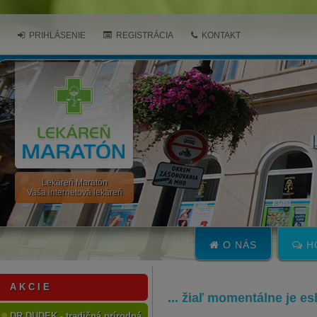
PRIHLÁSENIE
REGISTRÁCIA
KONTAKT
Lekáreň Maratón
Vaša internetová lekáreň
O NÁS
H
A K C I E
... žiaľ momentálne je e
DR.DUDEK - tradičná prírodná