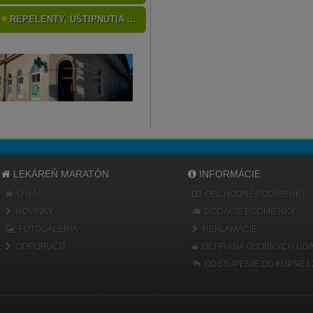
REPELENTY, UŠTIPNUTIA ...
LEKÁREŇ MARATÓN
INFORMÁCIE
O NÁS
OBCHODNÉ PODMIENKY
NOVINKY
DODACIE PODMIENKY
FOTOGALÉRIA
REKLAMÁCIE
ODPORUČIŤ
OCHRANA OSOBNÝCH ÚDA
ODSTÚPENIE OD KÚPNEJ