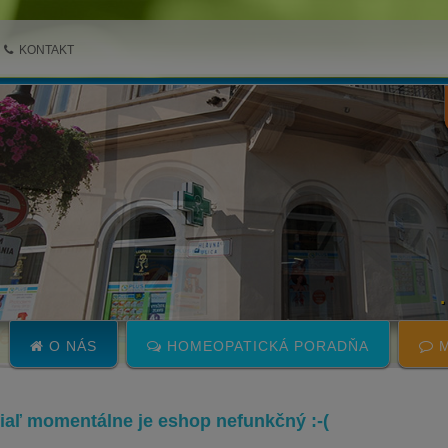
KONTAKT
O NÁS
HOMEOPATICKÁ PORADŇA
M
 žiaľ momentálne je eshop nefunkčný :-(