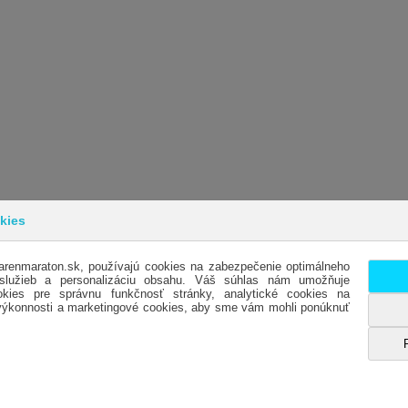
kies
arenmaraton.sk, používajú cookies na zabezpečenie optimálneho
INFORMÁCIE
SL
 služieb a personalizáciu obsahu. Váš súhlas nám umožňuje
kies pre správnu funkčnosť stránky, analytické cookies na
OBCHODNÉ PODMIENKY
KO
 výkonnosti a marketingové cookies, aby sme vám mohli ponúknuť
DODACIE PODMIENKY
OTV
REKLAMÁCIE
HO
OCHRANA OSOBNÝCH ÚDAJOV- GDPR
ES
ODSTÚPENIE OD KÚPNEJ ZMLUVY
MA