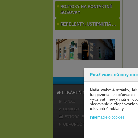
ROZTOKY NA KONTAKTNÉ
ŠOŠOVKY
REPELENTY, UŠTIPNUTIA ...
Používame súbory coo
Naše webové stránky, lek
LEKÁREŇ MARATÓN
fungovania, zlepšovanie
využívať nevyhnutné coo
O NÁS
sledovanie a zlepšovanie
relevantné reklamy.
NOVINKY
FOTOGALÉRIA
Informácie o cookies
ODPORUČIŤ