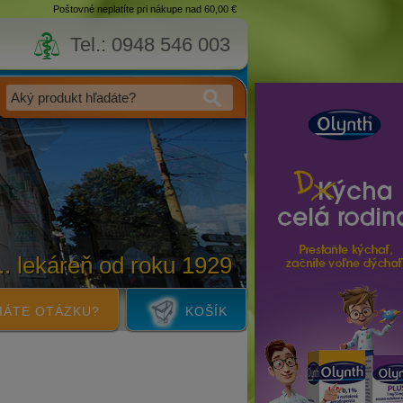
Poštovné neplatíte pri nákupe nad 60,00 €
Tel.: 0948 546 003
... lekáreň od roku 1929
ÁTE OTÁZKU?
KOŠÍK