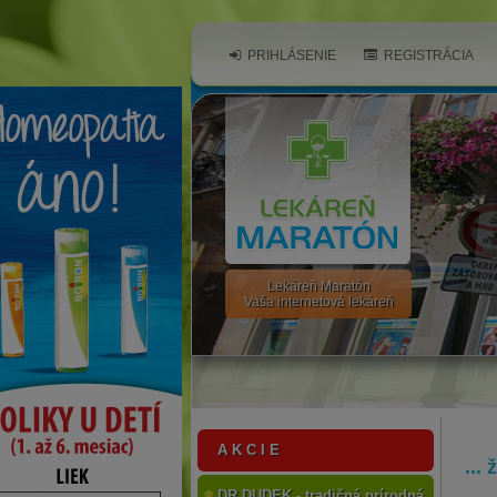
PRIHLÁSENIE
REGISTRÁCIA
Lekáreň Maratón
Vaša internetová lekáreň
A K C I E
...
DR.DUDEK - tradičná prírodná