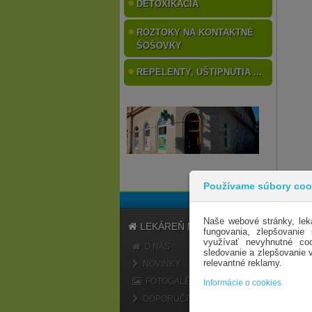
DETOXIKÁCIA
ROZTOKY NA KONTAKTNÉ
ŠOŠOVKY
REPELENTY, UŠTIPNUTIA ...
Používame súbory coo
Naše webové stránky, lek
LEKÁREŇ MARATÓN
fungovania, zlepšovanie
využívať nevyhnutné coo
O NÁS
sledovanie a zlepšovanie
relevantné reklamy.
NOVINKY
FOTOGALÉRIA
Informácie o cookies
ODPORUČIŤ