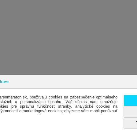
kies
arenmaraton.sk, používajú cookies na zabezpečenie optimálneho
INFORMÁCIE
SL
 služieb a personalizáciu obsahu. Váš súhlas nám umožňuje
kies pre správnu funkčnosť stránky, analytické cookies na
OBCHODNÉ PODMIENKY
KO
 výkonnosti a marketingové cookies, aby sme vám mohli ponúknuť
DODACIE PODMIENKY
OTV
REKLAMÁCIE
HO
OCHRANA OSOBNÝCH ÚDAJOV- GDPR
ES