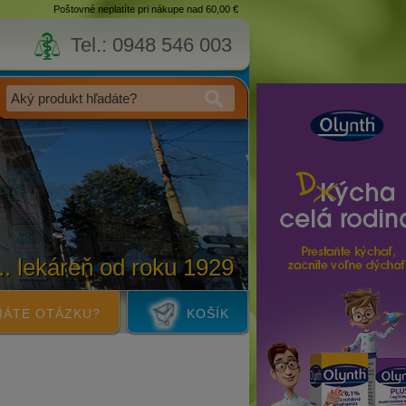
Poštovné neplatíte pri nákupe nad 60,00 €
Tel.: 0948 546 003
... lekáreň od roku 1929
ÁTE OTÁZKU?
KOŠÍK