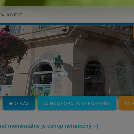
KONTAKT
O NÁS
HOMEOPATICKÁ PORADŇA
M
 žiaľ momentálne je eshop nefunkčný :-(