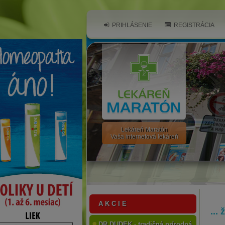
PRIHLÁSENIE
REGISTRÁCIA
Lekáreň Maratón
Vaša internetová lekáreň
A K C I E
...
DR.DUDEK - tradičná prírodná