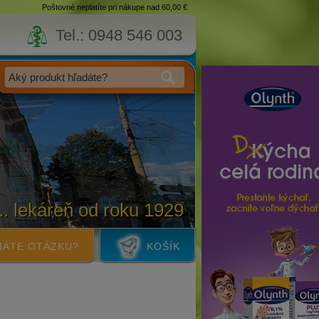
Poštovné neplatíte pri nákupe nad 60,00 €
Tel.: 0948 546 003
... lekáreň od roku 1929
ÁTE OTÁZKU?
KOŠÍK