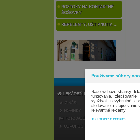
ROZTOKY NA KONTAKTNÉ
ŠOŠOVKY
REPELENTY, UŠTIPNUTIA ...
Používame súbory coo
Naše webové stránky, lek
LEKÁREŇ MARATÓN
fungovania, zlepšovanie
využívať nevyhnutné coo
O NÁS
sledovanie a zlepšovanie
relevantné reklamy.
NOVINKY
FOTOGALÉRIA
Informácie o cookies
ODPORUČIŤ