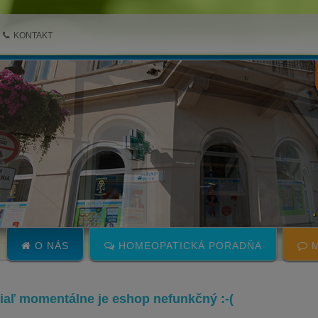
KONTAKT
O NÁS
HOMEOPATICKÁ PORADŇA
M
 žiaľ momentálne je eshop nefunkčný :-(