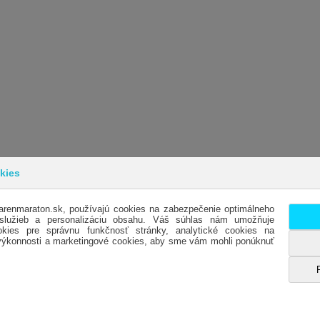
kies
arenmaraton.sk, používajú cookies na zabezpečenie optimálneho
INFORMÁCIE
SL
 služieb a personalizáciu obsahu. Váš súhlas nám umožňuje
kies pre správnu funkčnosť stránky, analytické cookies na
OBCHODNÉ PODMIENKY
KO
 výkonnosti a marketingové cookies, aby sme vám mohli ponúknuť
DODACIE PODMIENKY
OTV
REKLAMÁCIE
HO
OCHRANA OSOBNÝCH ÚDAJOV- GDPR
ES
ODSTÚPENIE OD KÚPNEJ ZMLUVY
MA