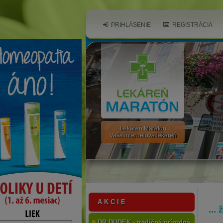
PRIHLÁSENIE
REGISTRÁCIA
Lekáreň Maratón
Vaša internetová lekáreň
A K C I E
...
DR.DUDEK - tradičná prírodná