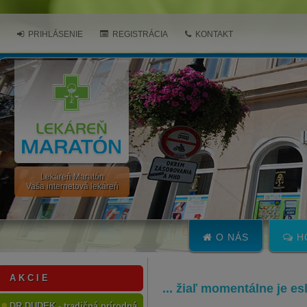
PRIHLÁSENIE
REGISTRÁCIA
KONTAKT
Lekáreň Maratón
Vaša internetová lekáreň
O NÁS
H
A K C I E
... žiaľ momentálne je e
DR.DUDEK - tradičná prírodná