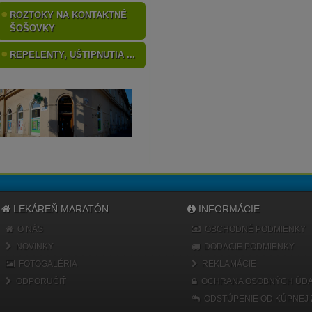
ROZTOKY NA KONTAKTNÉ
ŠOŠOVKY
REPELENTY, UŠTIPNUTIA ...
LEKÁREŇ MARATÓN
INFORMÁCIE
O NÁS
OBCHODNÉ PODMIENKY
NOVINKY
DODACIE PODMIENKY
FOTOGALÉRIA
REKLAMÁCIE
ODPORUČIŤ
OCHRANA OSOBNÝCH ÚDA
ODSTÚPENIE OD KÚPNEJ