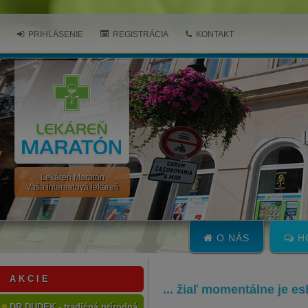
PRIHLÁSENIE
REGISTRÁCIA
KONTAKT
Lekáreň Maratón
Vaša internetová lekáreň
O NÁS
H
A K C I E
... žiaľ momentálne je e
DR.DUDEK - tradičná prírodná