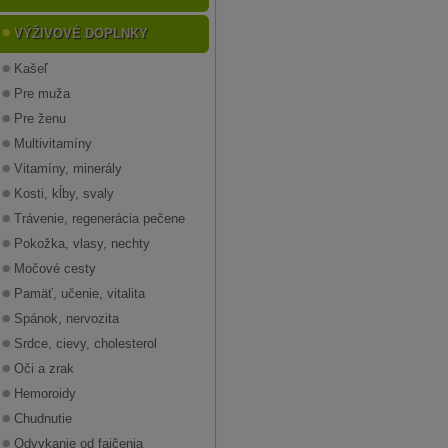
VÝŽIVOVÉ DOPLNKY
Kašeľ
Pre muža
Pre ženu
Multivitamíny
Vitamíny, minerály
Kosti, kĺby, svaly
Trávenie, regenerácia pečene
Pokožka, vlasy, nechty
Močové cesty
Pamäť, učenie, vitalita
Spánok, nervozita
Srdce, cievy, cholesterol
Oči a zrak
Hemoroidy
Chudnutie
Odvykanie od fajčenia