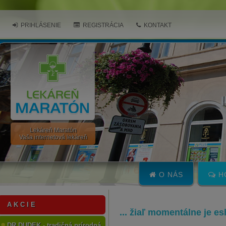
PRIHLÁSENIE
REGISTRÁCIA
KONTAKT
Lekáreň Maratón
Vaša internetová lekáreň
O NÁS
H
A K C I E
... žiaľ momentálne je e
DR.DUDEK - tradičná prírodná