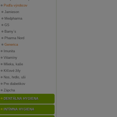
Podľa výrobcov
Jamieson
Medpharma
GS
Barny´s
Pharma Nord
Generica
Imunita
Vitamíny
Mlieka, kaše
Kŕčové žily
Nos, hrdlo, uši
Pre diabetikov
Zápcha
DENTÁLNA HYGIENA
INTÍMNA HYGIENA