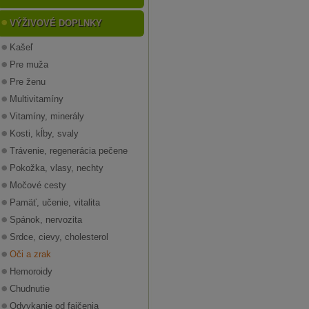
VÝŽIVOVÉ DOPLNKY
Kašeľ
Pre muža
Pre ženu
Multivitamíny
Vitamíny, minerály
Kosti, kĺby, svaly
Trávenie, regenerácia pečene
Pokožka, vlasy, nechty
Močové cesty
Pamäť, učenie, vitalita
Spánok, nervozita
Srdce, cievy, cholesterol
Oči a zrak
Hemoroidy
Chudnutie
Odvykanie od fajčenia