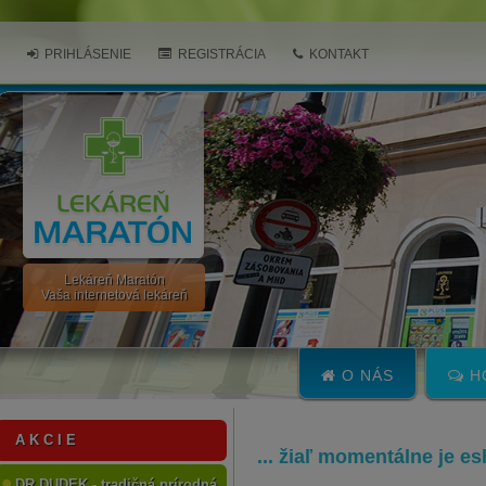
PRIHLÁSENIE
REGISTRÁCIA
KONTAKT
Lekáreň Maratón
Vaša internetová lekáreň
O NÁS
H
A K C I E
... žiaľ momentálne je e
DR.DUDEK - tradičná prírodná