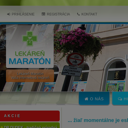
PRIHLÁSENIE
REGISTRÁCIA
KONTAKT
Lekáreň Maratón
Vaša internetová lekáreň
O NÁS
H
A K C I E
... žiaľ momentálne je e
DR.DUDEK - tradičná prírodná