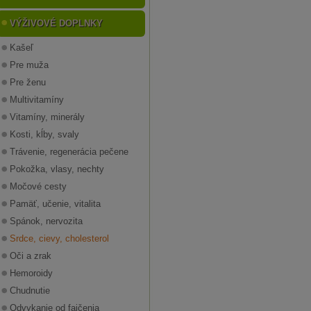
VÝŽIVOVÉ DOPLNKY
Kašeľ
Pre muža
Pre ženu
Multivitamíny
Vitamíny, minerály
Kosti, kĺby, svaly
Trávenie, regenerácia pečene
Pokožka, vlasy, nechty
Močové cesty
Pamäť, učenie, vitalita
Spánok, nervozita
Srdce, cievy, cholesterol
Oči a zrak
Hemoroidy
Chudnutie
Odvykanie od fajčenia