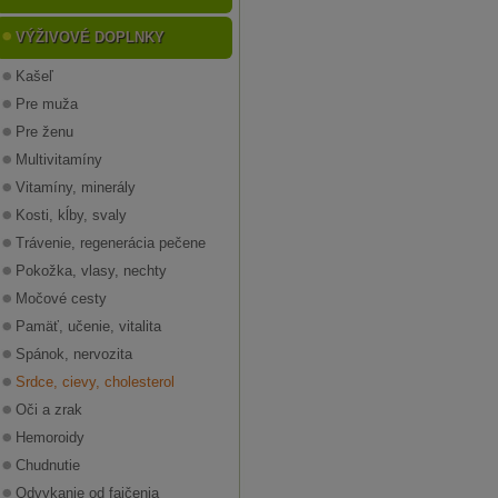
VÝŽIVOVÉ DOPLNKY
Kašeľ
Pre muža
Pre ženu
Multivitamíny
Vitamíny, minerály
Kosti, kĺby, svaly
Trávenie, regenerácia pečene
Pokožka, vlasy, nechty
Močové cesty
Pamäť, učenie, vitalita
Spánok, nervozita
Srdce, cievy, cholesterol
Oči a zrak
Hemoroidy
Chudnutie
Odvykanie od fajčenia