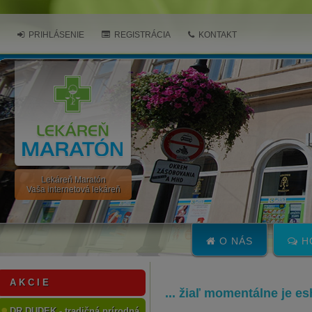
PRIHLÁSENIE
REGISTRÁCIA
KONTAKT
Lekáreň Maratón
Vaša internetová lekáreň
O NÁS
H
A K C I E
... žiaľ momentálne je e
DR.DUDEK - tradičná prírodná