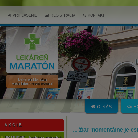
PRIHLÁSENIE
REGISTRÁCIA
KONTAKT
Lekáreň Maratón
Vaša internetová lekáreň
O NÁS
H
A K C I E
... žiaľ momentálne je e
DR.DUDEK - tradičná prírodná