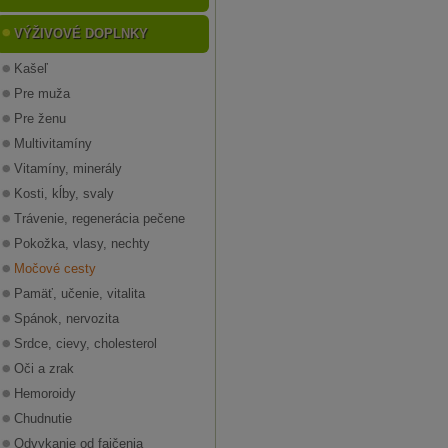
VÝŽIVOVÉ DOPLNKY
Kašeľ
Pre muža
Pre ženu
Multivitamíny
Vitamíny, minerály
Kosti, kĺby, svaly
Trávenie, regenerácia pečene
Pokožka, vlasy, nechty
Močové cesty
Pamäť, učenie, vitalita
Spánok, nervozita
Srdce, cievy, cholesterol
Oči a zrak
Hemoroidy
Chudnutie
Odvykanie od fajčenia