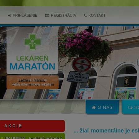
PRIHLÁSENIE
REGISTRÁCIA
KONTAKT
Lekáreň Maratón
Vaša internetová lekáreň
O NÁS
H
A K C I E
... žiaľ momentálne je e
DR.DUDEK - tradičná prírodná