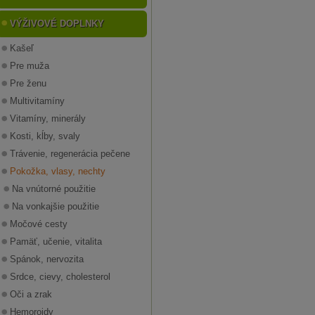
VÝŽIVOVÉ DOPLNKY
Kašeľ
Pre muža
Pre ženu
Multivitamíny
Vitamíny, minerály
Kosti, kĺby, svaly
Trávenie, regenerácia pečene
Pokožka, vlasy, nechty
Na vnútorné použitie
Na vonkajšie použitie
Močové cesty
Pamäť, učenie, vitalita
Spánok, nervozita
Srdce, cievy, cholesterol
Oči a zrak
Hemoroidy