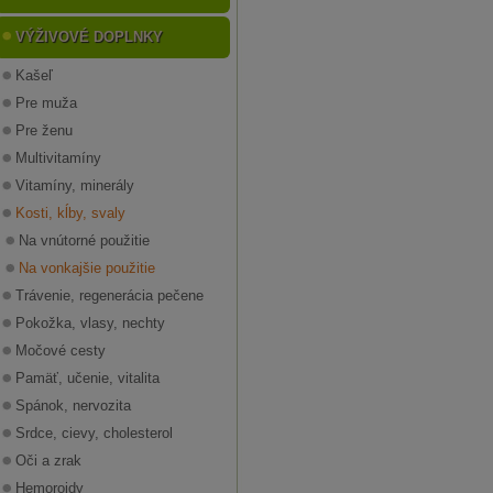
VÝŽIVOVÉ DOPLNKY
Kašeľ
Pre muža
Pre ženu
Multivitamíny
Vitamíny, minerály
Kosti, kĺby, svaly
Na vnútorné použitie
Na vonkajšie použitie
Trávenie, regenerácia pečene
Pokožka, vlasy, nechty
Močové cesty
Pamäť, učenie, vitalita
Spánok, nervozita
Srdce, cievy, cholesterol
Oči a zrak
Hemoroidy