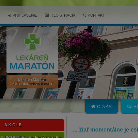
PRIHLÁSENIE
REGISTRÁCIA
KONTAKT
Lekáreň Maratón
Vaša internetová lekáreň
O NÁS
H
A K C I E
... žiaľ momentálne je e
DR.DUDEK - tradičná prírodná