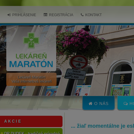
PRIHLÁSENIE
REGISTRÁCIA
KONTAKT
Lekáreň Maratón
Vaša internetová lekáreň
O NÁS
H
A K C I E
... žiaľ momentálne je e
DR.DUDEK - tradičná prírodná