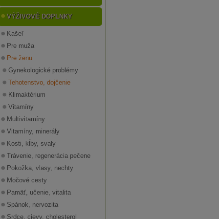
VÝŽIVOVÉ DOPLNKY
Kašeľ
Pre muža
Pre ženu
Gynekologické problémy
Tehotenstvo, dojčenie
Klimaktérium
Vitamíny
Multivitamíny
Vitamíny, minerály
Kosti, kĺby, svaly
Trávenie, regenerácia pečene
Pokožka, vlasy, nechty
Močové cesty
Pamäť, učenie, vitalita
Spánok, nervozita
Srdce, cievy, cholesterol