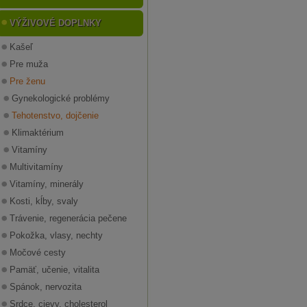
VÝŽIVOVÉ DOPLNKY
Kašeľ
Pre muža
Pre ženu
Gynekologické problémy
Tehotenstvo, dojčenie
Klimaktérium
Vitamíny
Multivitamíny
Vitamíny, minerály
Kosti, kĺby, svaly
Trávenie, regenerácia pečene
Pokožka, vlasy, nechty
Močové cesty
Pamäť, učenie, vitalita
Spánok, nervozita
Srdce, cievy, cholesterol