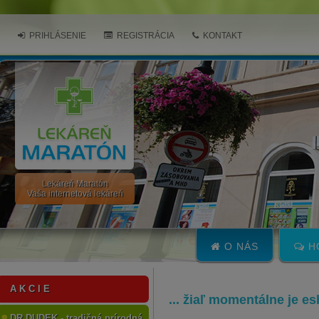
PRIHLÁSENIE
REGISTRÁCIA
KONTAKT
Lekáreň Maratón
Vaša internetová lekáreň
O NÁS
H
A K C I E
... žiaľ momentálne je e
DR.DUDEK - tradičná prírodná