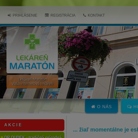
PRIHLÁSENIE
REGISTRÁCIA
KONTAKT
Lekáreň Maratón
Vaša internetová lekáreň
O NÁS
H
A K C I E
... žiaľ momentálne je e
DR.DUDEK - tradičná prírodná