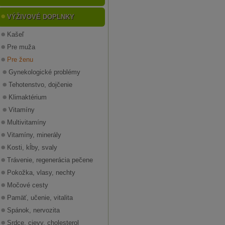
VÝŽIVOVÉ DOPLNKY
Kašeľ
Pre muža
Pre ženu
Gynekologické problémy
Tehotenstvo, dojčenie
Klimaktérium
Vitamíny
Multivitamíny
Vitamíny, minerály
Kosti, kĺby, svaly
Trávenie, regenerácia pečene
Pokožka, vlasy, nechty
Močové cesty
Pamäť, učenie, vitalita
Spánok, nervozita
Srdce, cievy, cholesterol