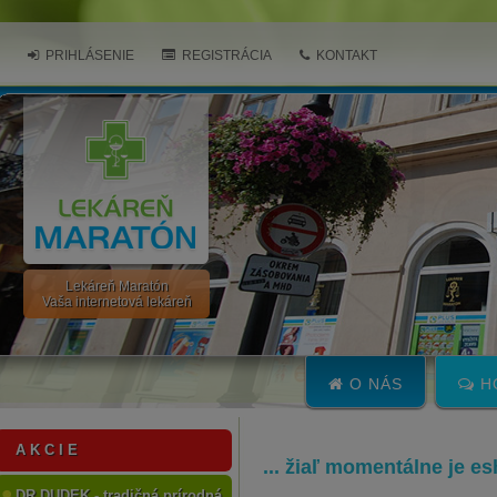
PRIHLÁSENIE
REGISTRÁCIA
KONTAKT
Lekáreň Maratón
Vaša internetová lekáreň
O NÁS
H
A K C I E
... žiaľ momentálne je e
DR.DUDEK - tradičná prírodná