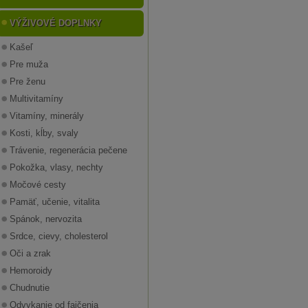
VÝŽIVOVÉ DOPLNKY
Kašeľ
Pre muža
Pre ženu
Multivitamíny
Vitamíny, minerály
Kosti, kĺby, svaly
Trávenie, regenerácia pečene
Pokožka, vlasy, nechty
Močové cesty
Pamäť, učenie, vitalita
Spánok, nervozita
Srdce, cievy, cholesterol
Oči a zrak
Hemoroidy
Chudnutie
Odvykanie od fajčenia