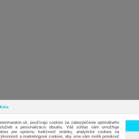
kies
arenmaraton.sk, používajú cookies na zabezpečenie optimálneho
INFORMÁCIE
SL
 služieb a personalizáciu obsahu. Váš súhlas nám umožňuje
kies pre správnu funkčnosť stránky, analytické cookies na
OBCHODNÉ PODMIENKY
KO
 výkonnosti a marketingové cookies, aby sme vám mohli ponúknuť