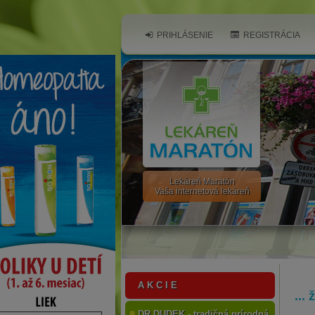
PRIHLÁSENIE
REGISTRÁCIA
Lekáreň Maratón
Vaša internetová lekáreň
A K C I E
...
DR.DUDEK - tradičná prírodná