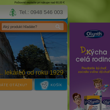
Poštovné neplatíte pri nákupe nad 60,00 €
Tel.: 0948 546 003
... lekáreň od roku 1929
ÁTE OTÁZKU?
KOŠÍK