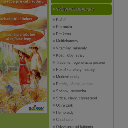
VÝŽIVOVÉ DOPLNKY
Kašeľ
Pre muža
Pre ženu
Multivitamíny
Vitamíny, minerály
Kosti, kĺby, svaly
Trávenie, regenerácia pečene
Pokožka, vlasy, nechty
Močové cesty
Pamäť, učenie, vitalita
Spánok, nervozita
Srdce, cievy, cholesterol
Oči a zrak
Hemoroidy
Chudnutie
Odvykanie od fajčenia