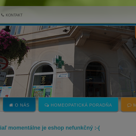
KONTAKT
O NÁS
HOMEOPATICKÁ PORADŇA
M
 žiaľ momentálne je eshop nefunkčný :-(