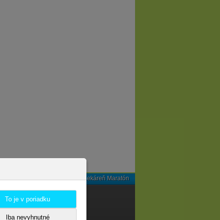
© 2026 - Lekáreň Maratón
UŽBA ZÁKAZNÍKOM
To je v poriadku
NTAKT
Iba nevyhnutné