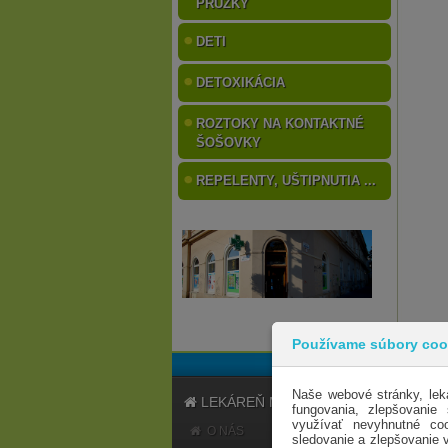
PRÚŽKY
DETI
DETOXIKÁCIA
ROZTOKY NA KONTAKTNÉ
ŠOŠOVKY
REPELENTY, UŠTIPNUTIA ...
Používame súbory coo
Naše webové stránky, lek
LEKÁREŇ MARATÓN
fungovania, zlepšovanie
využívať nevyhnutné coo
O NÁS
sledovanie a zlepšovanie