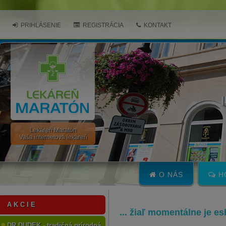
PRIHLÁSENIE
REGISTRÁCIA
KONTAKT
Lekáreň Maratón
Vaša internetová lekáreň
O NÁS
H
A K C I E
... žiaľ momentálne je e
DR.DUDEK - tradičná prírodná