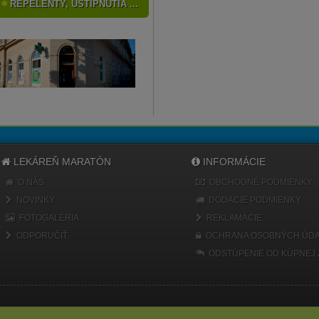
REPELENTY, UŠTIPNUTIA ...
LEKÁREŇ MARATÓN
INFORMÁCIE
O NÁS
OBCHODNÉ PODMIENKY
NOVINKY
DODACIE PODMIENKY
FOTOGALÉRIA
REKLAMÁCIE
ODPORUČIŤ
OCHRANA OSOBNÝCH ÚDA
ODSTÚPENIE OD KÚPNEJ