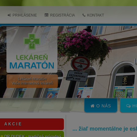
PRIHLÁSENIE
REGISTRÁCIA
KONTAKT
Lekáreň Maratón
Vaša internetová lekáreň
O NÁS
H
A K C I E
... žiaľ momentálne je e
DR.DUDEK - tradičná prírodná