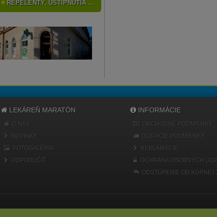
REPELENTY, UŠTIPNUTIA ...
LEKÁREŇ MARATÓN
INFORMÁCIE
O NÁS
OBCHODNÉ PODMIENKY
NOVINKY
DODACIE PODMIENKY
FOTOGALÉRIA
REKLAMÁCIE
ODPORUČIŤ
OCHRANA OSOBNÝCH ÚDA
ODSTÚPENIE OD KÚPNEJ