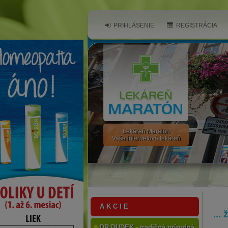
PRIHLÁSENIE
REGISTRÁCIA
Lekáreň Maratón
Vaša internetová lekáreň
A K C I E
...
DR.DUDEK - tradičná prírodná