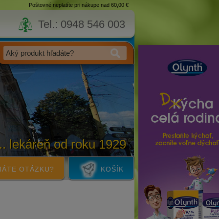
Poštovné neplatíte pri nákupe nad 60,00 €
Tel.: 0948 546 003
... lekáreň od roku 1929
ÁTE OTÁZKU?
KOŠÍK