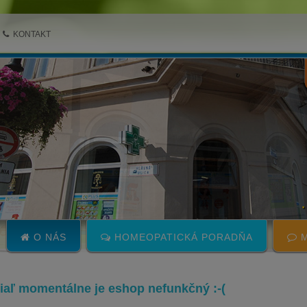
KONTAKT
O NÁS
HOMEOPATICKÁ PORADŇA
M
 žiaľ momentálne je eshop nefunkčný :-(