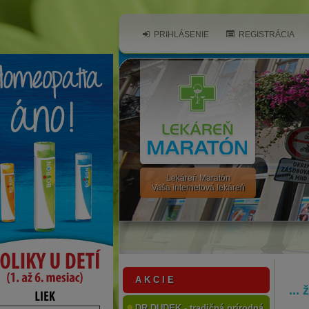
PRIHLÁSENIE
REGISTRÁCIA
Lekáreň Maratón
Vaša internetová lekáreň
A K C I E
...
DR.DUDEK - tradičná prírodná