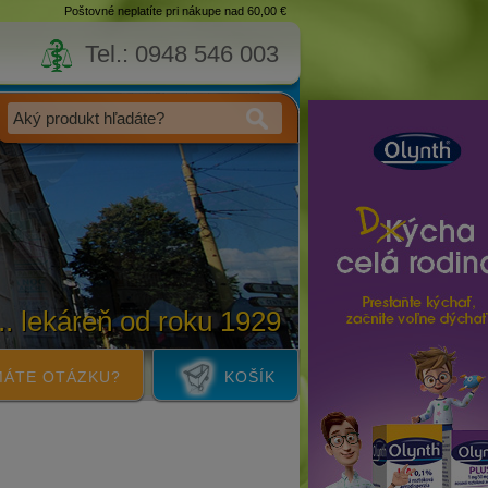
Poštovné neplatíte pri nákupe nad 60,00 €
Tel.: 0948 546 003
... lekáreň od roku 1929
ÁTE OTÁZKU?
KOŠÍK