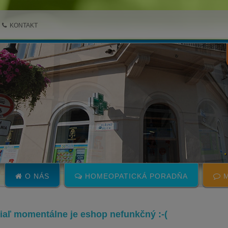
KONTAKT
O NÁS
HOMEOPATICKÁ PORADŇA
M
 žiaľ momentálne je eshop nefunkčný :-(