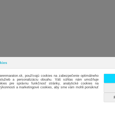
kies
arenmaraton.sk, používajú cookies na zabezpečenie optimálneho
INFORMÁCIE
SL
 služieb a personalizáciu obsahu. Váš súhlas nám umožňuje
kies pre správnu funkčnosť stránky, analytické cookies na
OBCHODNÉ PODMIENKY
KO
 výkonnosti a marketingové cookies, aby sme vám mohli ponúknuť
DODACIE PODMIENKY
OTV
REKLAMÁCIE
HO
OCHRANA OSOBNÝCH ÚDAJOV- GDPR
ES
ODSTÚPENIE OD KÚPNEJ ZMLUVY
MA