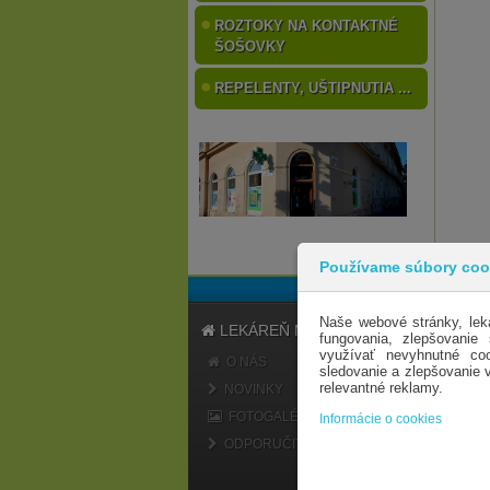
ROZTOKY NA KONTAKTNÉ
ŠOŠOVKY
REPELENTY, UŠTIPNUTIA ...
Používame súbory coo
Naše webové stránky, lek
LEKÁREŇ MARATÓN
fungovania, zlepšovanie
využívať nevyhnutné coo
O NÁS
sledovanie a zlepšovanie
relevantné reklamy.
NOVINKY
FOTOGALÉRIA
Informácie o cookies
ODPORUČIŤ