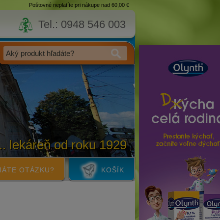
Poštovné neplatíte pri nákupe nad 60,00 €
Tel.: 0948 546 003
... lekáreň od roku 1929
ÁTE OTÁZKU?
KOŠÍK