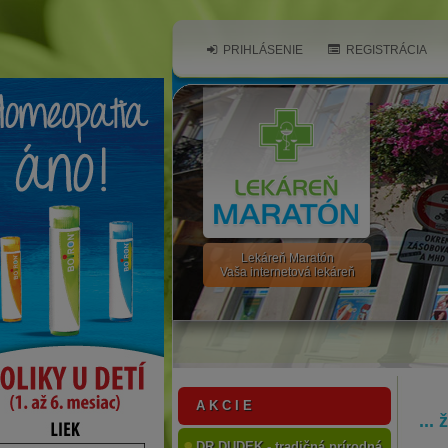
PRIHLÁSENIE
REGISTRÁCIA
Lekáreň Maratón
Vaša internetová lekáreň
A K C I E
...
DR.DUDEK - tradičná prírodná