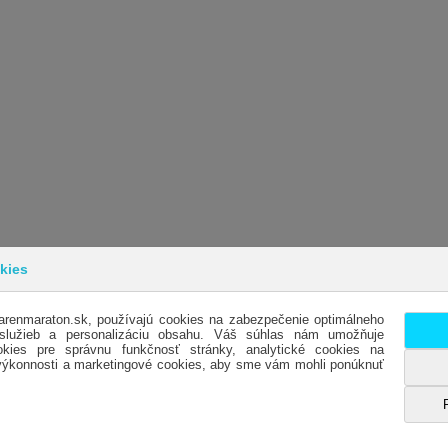
kies
arenmaraton.sk, používajú cookies na zabezpečenie optimálneho
INFORMÁCIE
SL
 služieb a personalizáciu obsahu. Váš súhlas nám umožňuje
kies pre správnu funkčnosť stránky, analytické cookies na
OBCHODNÉ PODMIENKY
KO
 výkonnosti a marketingové cookies, aby sme vám mohli ponúknuť
DODACIE PODMIENKY
OTV
REKLAMÁCIE
HO
OCHRANA OSOBNÝCH ÚDAJOV- GDPR
ES