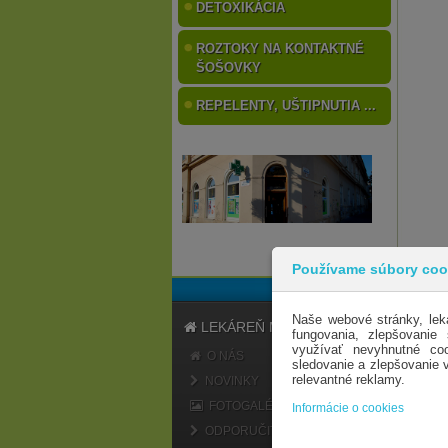
DETOXIKÁCIA
ROZTOKY NA KONTAKTNÉ
ŠOŠOVKY
REPELENTY, UŠTIPNUTIA ...
Používame súbory coo
Naše webové stránky, lek
LEKÁREŇ MARATÓN
fungovania, zlepšovanie
využívať nevyhnutné coo
O NÁS
sledovanie a zlepšovanie
relevantné reklamy.
NOVINKY
FOTOGALÉRIA
Informácie o cookies
ODPORUČIŤ