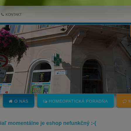
KONTAKT
O NÁS
HOMEOPATICKÁ PORADŇA
M
 žiaľ momentálne je eshop nefunkčný :-(