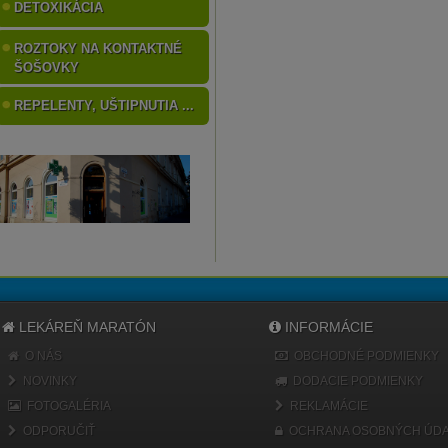
DETOXIKÁCIA
ROZTOKY NA KONTAKTNÉ
ŠOŠOVKY
REPELENTY, UŠTIPNUTIA ...
LEKÁREŇ MARATÓN
INFORMÁCIE
O NÁS
OBCHODNÉ PODMIENKY
NOVINKY
DODACIE PODMIENKY
FOTOGALÉRIA
REKLAMÁCIE
ODPORUČIŤ
OCHRANA OSOBNÝCH ÚDA