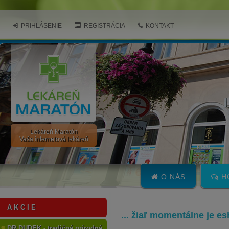
PRIHLÁSENIE
REGISTRÁCIA
KONTAKT
Lekáreň Maratón
Vaša internetová lekáreň
O NÁS
H
A K C I E
... žiaľ momentálne je e
DR.DUDEK - tradičná prírodná