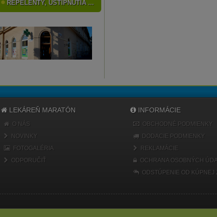
REPELENTY, UŠTIPNUTIA ...
LEKÁREŇ MARATÓN
INFORMÁCIE
O NÁS
OBCHODNÉ PODMIENKY
NOVINKY
DODACIE PODMIENKY
FOTOGALÉRIA
REKLAMÁCIE
ODPORUČIŤ
OCHRANA OSOBNÝCH ÚDA
ODSTÚPENIE OD KÚPNEJ