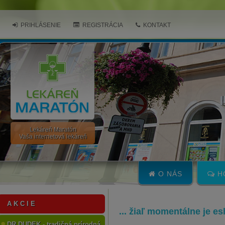
PRIHLÁSENIE
REGISTRÁCIA
KONTAKT
Lekáreň Maratón
Vaša internetová lekáreň
O NÁS
H
A K C I E
... žiaľ momentálne je e
DR.DUDEK - tradičná prírodná