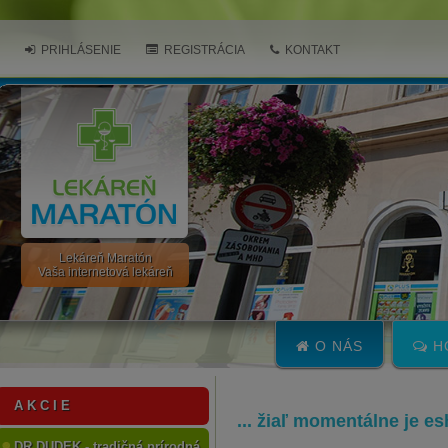
PRIHLÁSENIE
REGISTRÁCIA
KONTAKT
Lekáreň Maratón
Vaša internetová lekáreň
O NÁS
H
A K C I E
... žiaľ momentálne je e
DR.DUDEK - tradičná prírodná