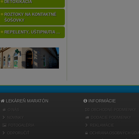
DETOXIKÁCIA
ROZTOKY NA KONTAKTNÉ
ŠOŠOVKY
REPELENTY, UŠTIPNUTIA ...
LEKÁREŇ MARATÓN
INFORMÁCIE
O NÁS
OBCHODNÉ PODMIENKY
NOVINKY
DODACIE PODMIENKY
FOTOGALÉRIA
REKLAMÁCIE
ODPORUČIŤ
OCHRANA OSOBNÝCH ÚDA