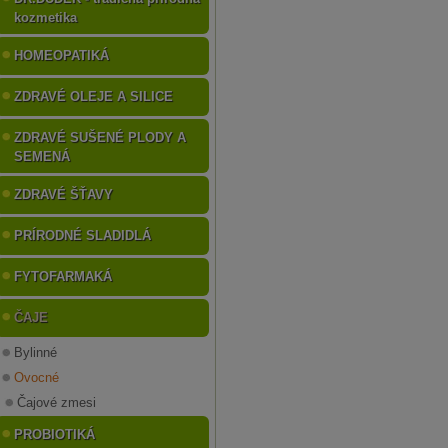
kozmetika
HOMEOPATIKÁ
ZDRAVÉ OLEJE A SILICE
ZDRAVÉ SUŠENÉ PLODY A
SEMENÁ
ZDRAVÉ ŠŤAVY
PRÍRODNÉ SLADIDLÁ
FYTOFARMAKÁ
ČAJE
Bylinné
Ovocné
Čajové zmesi
PROBIOTIKÁ