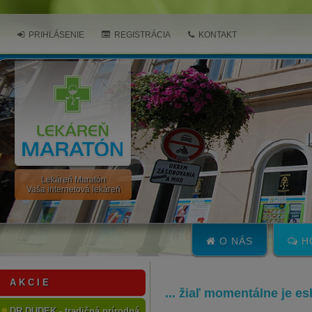
PRIHLÁSENIE
REGISTRÁCIA
KONTAKT
Lekáreň Maratón
Vaša internetová lekáreň
O NÁS
H
A K C I E
... žiaľ momentálne je e
DR.DUDEK - tradičná prírodná