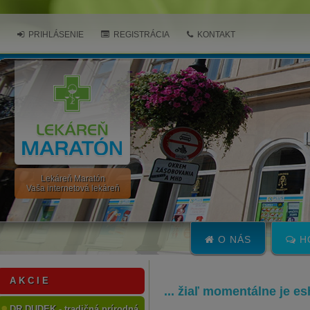
PRIHLÁSENIE
REGISTRÁCIA
KONTAKT
Lekáreň Maratón
Vaša internetová lekáreň
O NÁS
H
A K C I E
... žiaľ momentálne je e
DR.DUDEK - tradičná prírodná