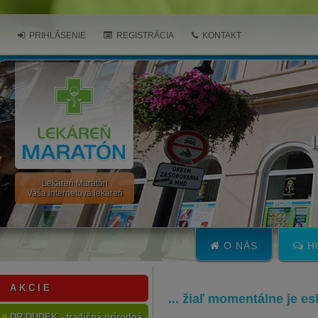
PRIHLÁSENIE
REGISTRÁCIA
KONTAKT
Lekáreň Maratón
Vaša internetová lekáreň
O NÁS
H
A K C I E
... žiaľ momentálne je e
DR.DUDEK - tradičná prírodná