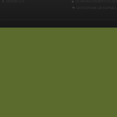
ODPORUČIŤ
OCHRANA OSOBNÝCH ÚDA
ODSTÚPENIE OD KÚPNEJ