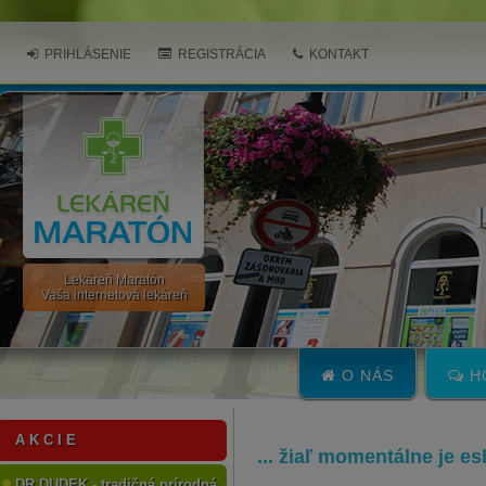
PRIHLÁSENIE
REGISTRÁCIA
KONTAKT
Lekáreň Maratón
Vaša internetová lekáreň
O NÁS
H
A K C I E
... žiaľ momentálne je e
DR.DUDEK - tradičná prírodná