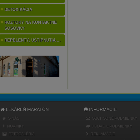
DETOXIKÁCIA
ROZTOKY NA KONTAKTNÉ
ŠOŠOVKY
REPELENTY, UŠTIPNUTIA ...
LEKÁREŇ MARATÓN
INFORMÁCIE
O NÁS
OBCHODNÉ PODMIENKY
NOVINKY
DODACIE PODMIENKY
FOTOGALÉRIA
REKLAMÁCIE