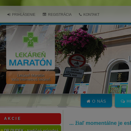
PRIHLÁSENIE
REGISTRÁCIA
KONTAKT
Lekáreň Maratón
Vaša internetová lekáreň
O NÁS
H
A K C I E
... žiaľ momentálne je e
DR.DUDEK - tradičná prírodná