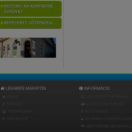
ROZTOKY NA KONTAKTNÉ
ŠOŠOVKY
REPELENTY, UŠTIPNUTIA ...
LEKÁREŇ MARATÓN
INFORMÁCIE
O NÁS
OBCHODNÉ PODMIENKY
NOVINKY
DODACIE PODMIENKY
FOTOGALÉRIA
REKLAMÁCIE
ODPORUČIŤ
OCHRANA OSOBNÝCH ÚDA
ODSTÚPENIE OD KÚPNEJ