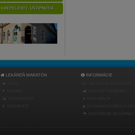
REPELENTY, UŠTIPNUTIA ...
LEKÁREŇ MARATÓN
INFORMÁCIE
O NÁS
OBCHODNÉ PODMIENKY
NOVINKY
DODACIE PODMIENKY
FOTOGALÉRIA
REKLAMÁCIE
ODPORUČIŤ
OCHRANA OSOBNÝCH ÚDA
ODSTÚPENIE OD KÚPNEJ