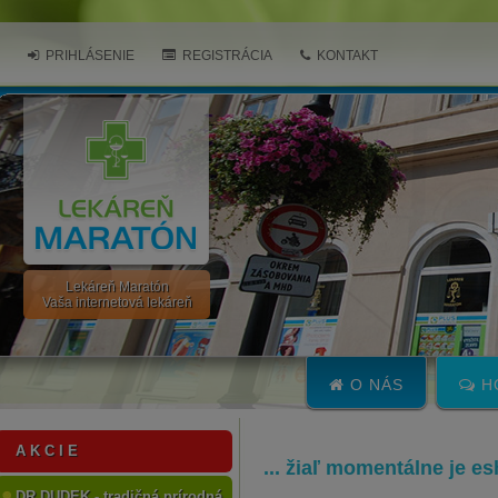
PRIHLÁSENIE
REGISTRÁCIA
KONTAKT
Lekáreň Maratón
Vaša internetová lekáreň
O NÁS
H
A K C I E
... žiaľ momentálne je e
DR.DUDEK - tradičná prírodná